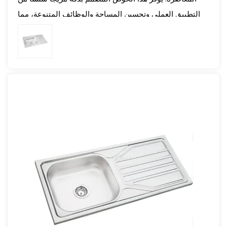
خلال عدد لا يحصى من عمليات الغسيل، مما يجعله رصيدًا
التطبيق العملي وتحسين المساحة والوظائف المتنوعة، مما
دائمًا في أي مطبخ أو مساحة تجارية.
يجعله أصلًا لا غنى عنه لكل من المطابخ المنزلية والتجارية.
- تصميم مريح:
المزايا:
- الأبعاد والمحيطات المصممة بعناية للحوض الخاص بنا
- تصميم الوعاء الأيسر والدرج الأيمن:
تعطي الأولوية لراحة المستخدم وكفاءته، مما يجعل مهام
- من خلال تسخير قوة التفكير الجانبي، تم تصميم الحوض
الغسيل تجربة مريحة ومبسطة. استمتع بسهولة الغسيل بأبعاد
الخاص بنا ببراعة مع تكوين الوعاء الأيسر والصينية اليمنى.
مصممة هندسيًا، مما يضمن الراحة والكفاءة في كل مهمة،
يعمل هذا الترتيب المدروس على تحسين الاستفادة من
وتبسيط روتينك اليومي دون عناء.
المساحة، وتسهيل التصريف الفعال وتعزيز إنتاجية الغسيل.
- سهولة التركيب والصيانة:
يضمن التصميم المريح استخدام كل ركن من أركان الحوض
- تم تصميم الحوض الخاص بنا لإعداد خالٍ من المتاعب،
بفعالية، مما يقلل من الفوضى وينظم سير عمل المطبخ.
حيث يعمل على تبسيط عملية التثبيت، بينما تضمن طبيعته
- أبعاد متوسطة الحجم:
منخفضة الصيانة سهولة الصيانة، مما يسمح لك بالتركيز على
- بأبعاد 750*400 ملم، يحقق هذا الحوض التوازن بين السعة
الأمور الأكثر أهمية. حافظ على عمل مطبخك بسلاسة مع
وكفاءة المساحة. فهو يوفر مساحة واسعة لغسل الأطباق
الحوض الخاص بنا، مما يوفر وقتك. للقيام بمهام أكثر أهمية
والخضروات والأواني، دون فرض متطلبات مكانية مفرطة.
وضمان تجربة طهي سلسة.
مثالي للمطابخ ذات الأبعاد المتوسطة، فهو يندمج بسلاسة