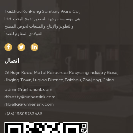
والمغسلة اليمنى تحديد معايير الأداء الوظيفي والأناقة في
TaiZhou RunHeng Sanitary Ware Co.,
تصميم المطبخ. بفضل أبعادها الواسعة، وبنيتها القوية،
Ltd. هي مؤسسة موجهة للتصدير تدمج البحث
ووظائفها المتنوعة، فإنها تمثل شهادة على الجودة والابتكار
والتطوير والإنتاج والمبيعات لحوض المطبخ
الذي لا هوادة فيه، مما يثري تجربة الطهي لأصحاب المنازل
الفولاذي المقاوم للصدأ.
والمهنيين على حد سواء. قم بترقية مطبخك باستخدام هذا
الحوض الفاخر واكتشف مزيجًا من الأناقة والفائدة لمغامراتك
اتصال
الطهوية.
26 Huijin Road, Metal Resources Recycling Industry Base,
Jinqing Town, Luqiao District, Taizhou, Zhejiang, China
admin@runhensink.com
rhbetty@runhensink.com
rhbella@runhensink.com
+(86) 13505763488