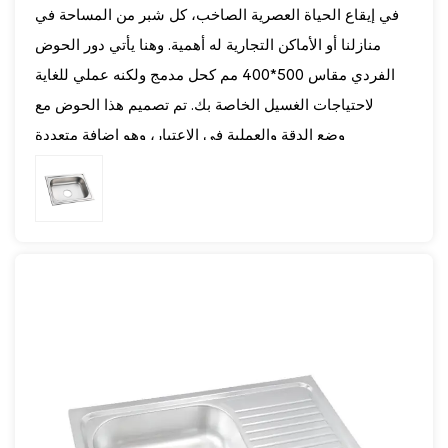
في إيقاع الحياة العصرية الصاخب، كل شبر من المساحة في
منازلنا أو الأماكن التجارية له أهمية. وهنا يأتي دور الحوض
الفردي مقاس 500*400 مم كحل مدمج ولكنه عملي للغاية
لاحتياجات الغسيل الخاصة بك. تم تصميم هذا الحوض مع
وضع الدقة والعملية في الاعتبار، وهو إضافة متعددة
الاستخدامات لأي مطبخ، سواء كان ذلك في منزل مريح أو
مكان عمل مزدحم مثل مطبخ المكتب أو الاستوديو.
المزايا:
- تصميم موفر للمساحة:
- في عالم تعتبر فيه المساحة أمرًا ممتازًا، تعد الأبعاد
المدمجة للحوض الخاص بنا بمثابة نعمة. مناسب تمامًا
للمطابخ الصغيرة أو المناطق التي تكون فيها المساحة
محدودة، فهو يوفر مساحة قيمة بكفاءة، مما يضفي مظهرًا
أكثر ترتيبًا وإشراقًا على مساحة مطبخك.
- أنيق وعملي: