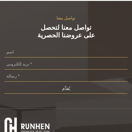
- مطابخ سكنية: مثالية للأسر الكبيرة أو العائلات التي تقوم
بترفيه ضيوفها بشكل متكرر، حيث يلبي هذا الحوض متطلبات
تواصل معنا
مهام الغسيل المكثفة أثناء التجمعات أو المناسبات
تواصل معنا لتحصل
الاجتماعية.
على عروضنا الحصرية
- المطابخ التجارية: من المطاعم المزدحمة إلى الفنادق
الراقية، يعمل هذا الحوض بمثابة العمود الفقري الموثوق به
في بيئات المطبخ ذات حركة المرور العالية، مما يضمن
كفاءة غسل الأطباق وإعداد الطعام لتلبية متطلبات العملاء
المميزين.
- مساحات متعددة الوظائف: إلى جانب إعدادات المطبخ
التقليدية، يجد هذا الحوض مكانه في المساحات متعددة
الوظائف مثل المطابخ الخارجية أو غرف المرافق، حيث
يتألق تنوعه ومتانته في تطبيقات متنوعة.
خاتمة:
في الختام، يعيد الوعاء الأيسر مقاس 960*430 مم