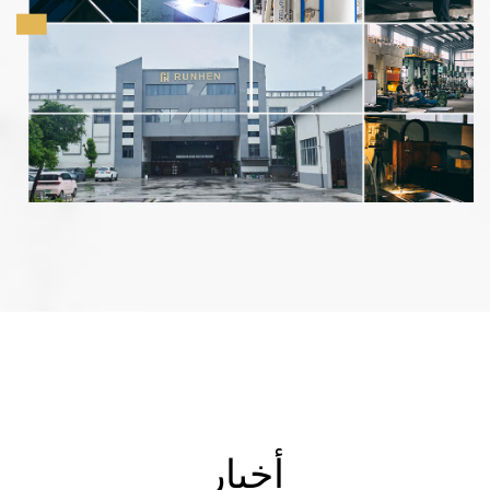
الأقصى، مما يسمح للشركات بتحسين تخطيط مطبخها دون
بنفس السهولة.
المساس بالوظائف.
سمات:
- مساحات المطبخ الخارجية:
- تصميم مدروس: التصميم المريح للحوض، مع وضع الوعاء
- استمتع بمتعة الطهي في الهواء الطلق مع حوضنا متعدد
الأيسر والصينية اليمنى في مكان استراتيجي، يعكس
الاستخدامات. سواء تم تركيبه في مطابخ الفناء الخلفي أو
الاهتمام الدقيق براحة المستخدم ووظيفته.
إعدادات الفناء، فإنه يوفر حلاً مناسبًا لمغامرات الطهي في
- يضمن التكامل السلس بين الوعاء الأيسر والصينية اليمنى
الهواء الطلق. بدءًا من غسل المنتجات الطازجة في الحديقة
سير عمل متناغم، مما يسمح بالانتقال بسهولة بين مهام
وحتى شطف أدوات الشواء، يلبي تصميمها القابل للتكيف
الغسيل وإعداد الطعام.
المتطلبات المتنوعة لتناول الطعام في الهواء الطلق، مما
- تم تصميم كل مكون من مكونات الحوض بدقة لاستكمال
يعزز تجربة الطهي الشاملة في الهواء الطلق.
التصميم العام، مما يساهم في إضفاء لمسة جمالية
في جوهر الأمر، يتجاوز الوعاء الأيسر مقاس 750*400 مم
متماسكة تعزز المظهر البصري لأي مساحة مطبخ.
مع حوض الدرج الأيمن مجرد الوظيفة ليجسد اندماجًا متناغمًا
- سهولة التركيب: تم ​​تصميم هذا الحوض للتركيب بدون
بين الشكل والمنفعة. إن تصميمه المبتكر، إلى جانب البناء
متاعب، ويأتي مع تعليمات تركيب مباشرة وتركيبات متوافقة،
القوي والتطبيقات المتنوعة، يجعله حجر الزاوية في تصميم
مما يبسط عملية الإعداد لكل من أصحاب المنازل والمثبتين
أخبار
المطبخ الحديث. ارفع مساحة الطهي الخاصة بك مع هذه
المحترفين.