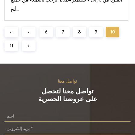
أنح...
‹‹
‹
6
7
8
9
10
11
›
تواصل معنا
تواصل معنا لتحصل
على عروضنا الحصرية