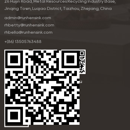
26 Huijin Road, Metal Resources Recycling Industry Base,
Jinqing Town, Luqiao District, Taizhou, Zhejiang, China
admin@runhensink.com
rhbetty@runhensink.com
rhbella@runhensink.com
+(86) 13505763488
Betty
Bella Yu