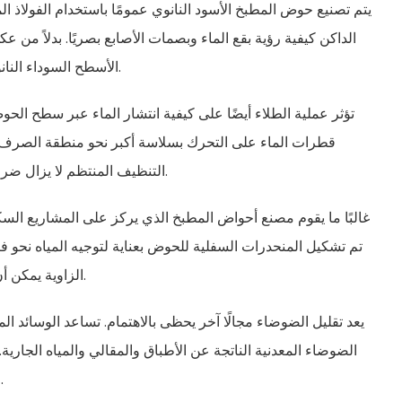
يتم تصنيع حوض المطبخ الأسود النانوي عمومًا باستخدام الفولاذ ا
الداكن كيفية رؤية بقع الماء وبصمات الأصابع بصريًا. بدلاً من
الأسطح السوداء النانوية ملمسًا أكثر نعومة يجعل العلامات اليومية أقل وضوحًا.
تؤثر عملية الطلاء أيضًا على كيفية انتشار الماء عبر سطح الح
قطرات الماء على التحرك بسلاسة أكبر نحو منطقة الصرف بدل
التنظيف المنتظم لا يزال ضروريًا، إلا أن الحوض قد يبدو أكثر نظافة بين دورات الغسيل.
غالبًا ما يقوم مصنع أحواض المطبخ الذي يركز على المشاريع السكنية 
تم تشكيل المنحدرات السفلية للحوض بعناية لتوجيه المياه نحو 
الزاوية يمكن أن يؤثر على كمية الماء المتبقية داخل الحوض بعد الشطف.
يعد تقليل الضوضاء مجالًا آخر يحظى بالاهتمام. تساعد الوسائ
الضوضاء المعدنية الناتجة عن الأطباق والمقالي والمياه الجارية
المعيشة، يصبح هذا الأمر أكثر أهمية لتوفير الراحة اليومية.