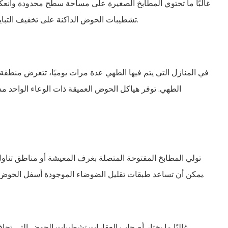
غالبًا ما تحتوي المطابخ الصغيرة على مساحة سطح محدودة وانعكاس
تشطيبات الحوض الداكنة على تخفيف التباين البصري مع تقليل ظهور بقع الماء المجففة طوال اليوم.
في المنازل التي يتم فيها الطهي عدة مرات يوميًا، تتعرض منط
الطهي. توفر هياكل الحوض العميقة ذات الوعاء الواحد مس
تولي المطابخ المفتوحة المتصلة بغرف المعيشة أو مناطق تناول
يمكن أن تساعد طبقات تقليل الضوضاء الموجودة أسفل الحوض في تقليل أصوات غسل الأطباق أثناء الاستخدام المسائي.
غالبًا ما يختار أصحاب العقارات تشطيبات الحوض التي تح