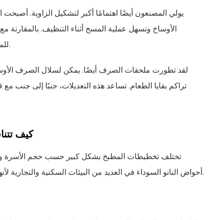
يولي المصنعون أيضًا اهتمامًا أكبر لتشكيل الزاوية. أصبحت الز
الأوساخ وتسهل عملية المسح أثناء التنظيف. بالمقارنة مع 
للملابس والإسفنج بالتحرك بشكل طبيعي على طول السطح.
لقد تطورت ملحقات الصرف أيضًا. يمكن لسلال الصرف الأوسع 
تراكم بقايا الطعام. تساعد هذه التعديلات، جنبًا إلى جنب مع
كيف تتنا
تختلف تخطيطات المطبخ بشكل كبير حسب حجم الأسرة وعاد
أحواض النانو السوداء في العديد من البيئات السكنية والتجارية لأنها تجمع بين دعم التنظيف العملي وتنسيق المظهر الحديث.