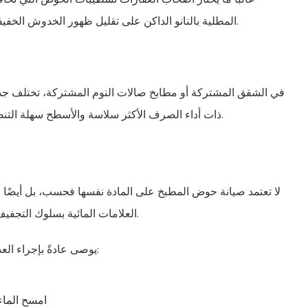
المطلية بالنانو الداكن على تقليل ظهور الخدوش الخفيفة والبقايا المعدنية مقارنة بالفولاذ المقاوم للصدأ العاكس.
في الشقق المشتركة أو مطابخ صالات النوم المشتركة، تختلف جد
ذات أداء الصرف الأكثر سلاسة والأسطح سهلة التنظيف في تقليل ضغط الصيانة في البيئات عالية الاستخدام.
لا تعتمد صيانة حوض المطبخ على المادة نفسها فحسب، بل أيضًا 
العلامات المائية بسلوك التجفيف وجودة المياه وطرق التنظيف بدلاً من بناء الحوض وحده.
يوصى عادةً بإجراء العديد من ممارسات الصيانة لأسطح الحوض النانوية السوداء:
امسح الماء