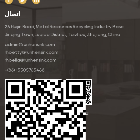
اتصال
26 Huijin Road, Metal Resources Recycling Industry Base,
Jinqing Town, Luqiao District, Taizhou, Zhejiang, China
admin@runhensink.com
rhbetty@runhensink.com
rhbella@runhensink.com
+(86) 13505763488
Betty
Bella Yu