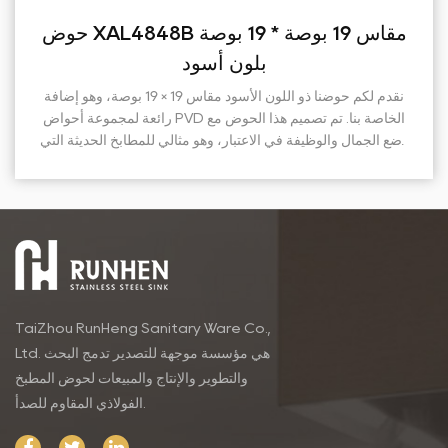
XAL8348B حوض مزدوج اللون أسود مقاس
بلون
 الحديث ووظيفته مع حوضنا الجديد
 الأسود مقاس 33 × 19 بوصة. يجمع هذا الحوض المذهل، الذي
يتميز بطبقة PVD (ترسيب البخار الفيزيائي) المتقدمة، بين التصميم
وضع الجمال والوظيفة في الاعتبار
تقدر الأسلوب دو...
TaiZhou RunHeng Sanitary Ware Co.,
Ltd. هي مؤسسة موجهة للتصدير تدمج البحث
والتطوير والإنتاج والمبيعات لحوض المطبخ
الفولاذي المقاوم للصدأ.