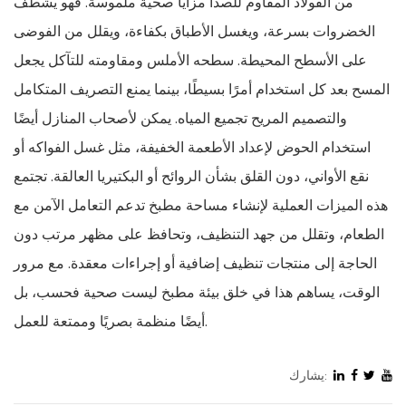
من الفولاذ المقاوم للصدأ مزايا صحية ملموسة. فهو يشطف
الخضروات بسرعة، ويغسل الأطباق بكفاءة، ويقلل من الفوضى
على الأسطح المحيطة. سطحه الأملس ومقاومته للتآكل يجعل
المسح بعد كل استخدام أمرًا بسيطًا، بينما يمنع التصريف المتكامل
والتصميم المريح تجميع المياه. يمكن لأصحاب المنازل أيضًا
استخدام الحوض لإعداد الأطعمة الخفيفة، مثل غسل الفواكه أو
نقع الأواني، دون القلق بشأن الروائح أو البكتيريا العالقة. تجتمع
هذه الميزات العملية لإنشاء مساحة مطبخ تدعم التعامل الآمن مع
الطعام، وتقلل من جهد التنظيف، وتحافظ على مظهر مرتب دون
الحاجة إلى منتجات تنظيف إضافية أو إجراءات معقدة. مع مرور
الوقت، يساهم هذا في خلق بيئة مطبخ ليست صحية فحسب، بل
أيضًا منظمة بصريًا وممتعة للعمل.
يشارك: